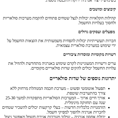
בשימוש לייצור אנרגיה ירוקה ולהכנסה נוספת.
קיבוצים ומושבים
קהילות חקלאיות יכולות לנצל שטחים פתוחים להקמת מערכות סולאריות
ולחסוך בעלויות החשמל.
מפעלים ועסקים גדולים
חברות תעשייתיות יכולות להפחית משמעותית את הוצאות החשמל על
ידי שימוש במערכת סולארית עצמאית.
רשויות מקומיות ומוסדות ציבוריים
ערים ורשויות המעוניינות לקדם שימוש באנרגיה מתחדשת ולהוזיל את
עלויות החשמל יכולים להקים שדות סולאריים מקומיים.
יתרונות נוספים של שדות סולאריים
תפעול אוטומטי ופשוט – מערכת חכמה המנוהלת מרחוק ללא
צורך בהתערבות שוטפת.
אורך חיים ארוך – המערכות הסולאריות מתפקדות למשך 25-30
שנה עם תחזוקה מינימלית.
הזדמנויות כלכליות חדשות – בעלי קרקעות יכולים להשכיר שטחים
לחברות אנרגיה ולהפוך למפיקי חשמל.
יכולת אחסון אנרגיה – שילוב מערכות אגירת חשמל מאפשר ניצול