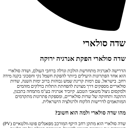
שדה סולארי
שדה סולארי הפקת אנרגיה ירוקה
הדרישה לאנרגיה מתחדשת הולכת וגדלה ברחבי העולם, ושדה סולארי
הוא אחד הפתרונות היעילים ביותר להפקת חשמל נקי וחסכוני בקנה מידה
רחב. בישראל, עם רמות קרינת שמש גבוהות ברוב ימות השנה, שדות
סולאריים מספקים דרך מצוינת להפחתת התלות בדלקים מזהמים
ולמקסום ניצול משאבי הטבע. קיוביד אנרגיה בע"מ מתמחה בתכנון,
התקנה ותחזוקה של שדות סולאריים, ומספקת פתרונות מתקדמים
המותאמים לדרישות הלקוח ולרגולציה הישראלית.
מהו שדה סולארי ולמה הוא חשוב?
שדה סולארי הוא מתקן רחב היקף המורכב מפאנלים פוטו-וולטאיים (PV)