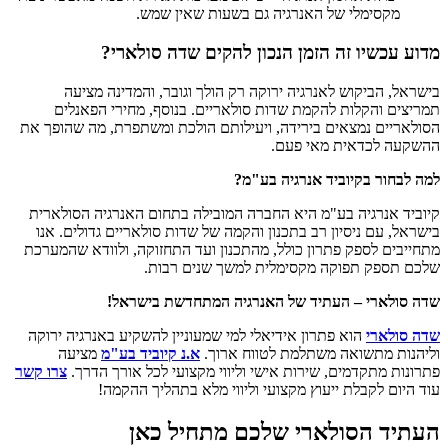
מקסימלי של האנרגיה גם בשעות שאין שמש.
מדוע עכשיו זה הזמן הנכון להקים שדה סולארי?
בישראל, הביקוש לאנרגיה ירוקה רק הולך וגובר, והמדינה מציעה
תמריצים והקלות להקמת שדות סולאריים. בנוסף, מחירי הפאנלים
הסולאריים נמצאים בירידה, ויעילותם הולכת ומשתפרת, מה שהופך את
ההשקעה לכדאית מאי פעם.
למה לבחור בקיוביד אנרגיה בע"מ?
קיוביד אנרגיה בע"מ היא החברה המובילה בתחום האנרגיה הסולארית
בישראל, עם ניסיון רב בתכנון והקמה של שדות סולאריים גדולים. אנו
מתחייבים לספק פתרון כולל, מהתכנון ועד התחזוקה, ולוודא שהמערכת
שלכם תספק תפוקה מקסימלית למשך שנים רבות.
שדה סולארי – העתיד של האנרגיה המתחדשת בישראל!
שדה סולארי
הוא פתרון אידיאלי למי שמעוניין להשקיע באנרגיה ירוקה
וליהנות מתשואה משתלמת לטווח ארוך.
א.נ קיוביד בע"מ
מציעה
פתרונות מתקדמים, שירות אישי וליווי מקצועי לכל אורך הדרך.
צרו קשר
עוד היום לקבלת ייעוץ מקצועי וליווי מלא בתהליך ההקמה!
העתיד הסולארי שלכם מתחיל כאן