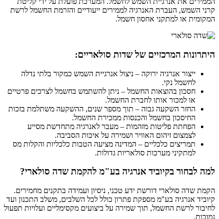
הממירים את אנרגיית השמש לחשמל. המערכת פועלת על ידי קליטת
קרני השמש, העברת האנרגיה לממירים ייעודיים והזרמת החשמל לרשת
המקומית או למתקני אחסון חשמל.
היתרונות המרכזיים של שדות סולאריים:
ייצור אנרגיה ירוקה – ניצול אנרגיית השמש כמקור בלתי נדלה
לחשמל נקי.
חסכון בהוצאות החשמל – ניתן להשתמש בחשמל לצרכים פרטיים
או למכור אותו לחברת החשמל.
החזר השקעה גבוה – תוך מספר שנים, ההשקעה משתלמת בזכות
החיסכון בחשמל והכנסות ממכירת החשמל.
הפחתת פליטות מזהמות – מעבר לאנרגיה מתחדשת מסייע
לצמצום זיהום האוויר ושמירה על איכות הסביבה.
תמריצים כלכליים – המדינה מציעה הטבות כלכליות והקלות מס
למתקיני מערכות סולאריות גדולות.
למה לבחור בקיוביד אנרגיה בע"מ להקמת שדה סולארי?
הקמת שדה סולארי דורשת ידע טכני, ניסיון ועמידה בתקנים מחמירים.
קיוביד אנרגיה בע"מ מספקת פתרון כולל לכל השלבים, משלב התכנון ועד
לחיבור לרשת החשמל, תוך שמירה על ביצועים מקסימליים ועלויות תפעול
נמוכות.