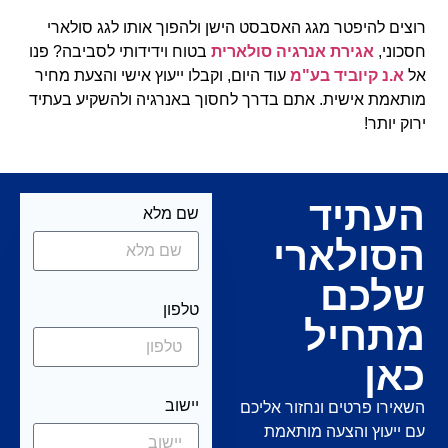
רוצים להיפטר מגג האסבסט הישן ולהפוך אותו לגג סולארי
חסכוני,
אגירת אנרגיה סולארית
בטוח וידידותי לסביבה? פנו
אל
א.נ קיוביד בע"מ
עוד היום, וקבלו ייעוץ אישי והצעת מחיר
מותאמת אישית. אתם בדרך לחסוך באנרגיה ולהשקיע בעתיד
ירוק יותר!
העתיד
שם מלא
הסולארי
שלכם
טלפון
מתחיל
כאן
יישוב
השאירו פרטים ונחזור אליכם
עם ייעוץ והצעה מותאמת