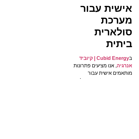
אישית עבור
מערכת
סולארית
ביתית
ב
Cubid Energy | קיוביד
אנרגיה
, אנו מציעים פתרונות
מותאמים אישית עבור
התקנה, תחזוקה ותיקון של
מערכות סולאריות ביתיות
.
הצוות שלנו, בעל ניסיון עשיר,
מציע ייעוץ אישי, התקנה
מקצועית ותחזוקה שוטפת
שמבוססים על הצרכים
הספציפיים שלכם. בין אם
מדובר בהתקנה בבית פרטי