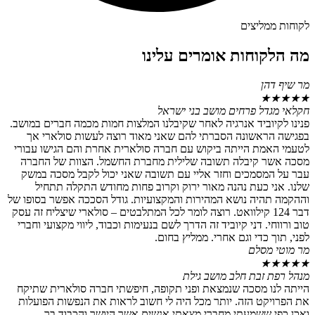
לקוחות ממליצים
מה הלקוחות אומרים עלינו
מר שיף דהן
★
★
★
★
★
חקלאי מגדל פרחים מושב בני ישראל
פנינו לקיוביד אנרגיה לאחר שקיבלנו המלצות חמות מכמה חברים במושב.
בפגישה הראשונה הסברתי להם שאני מאוד רוצה לעשות סולארי אך
לטעמי האמת הייתה ביקוש עם חברה סולארית אחרת והם הגישו עבורי
מסכה אשר קיבלה תשובה שלילית מחברת החשמל. הצוות של החברה
עבר על המסמכים וחזר אליי עם תשובה שאני יכול לקבל מסכה במשק
שלנו. אני כעת נהנה מאור ירוק וקרוב פחות מחודש התקלה תתחיל
וההקמה תהיה נושא המהירות והמקצועיות. גודל הסככה אפשר בסופו של
דבר 124 קילוואט. רוצה לומר לכל המתלבטים – סולארי שיצליח זה עסק
טוב ורווחי. דני קיוביד זה הדרך לשם בנעימות וכבוד, ליווי מקצועי וחברי
לפני, תוך כדי וגם אחרי. ממליץ בחום.
מר מוטי מסלם
★
★
★
★
★
מנהל רפת זבת חלב מושב גילת
הייתה לנו מסכה שנמצאת ופני תקופה, חיפשתי חברה סולארית שתיקח
את הפרויקט הזה. יותר מכל היה לי חשוב לראות את הנפשות הפועלות
ואכן כפי ששמעתי מחברי מצאתי אנשים אשר היושר והכבוד בר