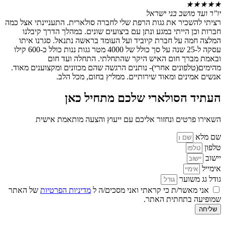
★
★
★
★
★
יו"ר ועד מושב בני ישראל
רציתי להשכיר את גגות הרפת שלי לחברה סולארית. התעניינתי אצל כמה
חברות וכן הייתי במגע ונתן עם ביצועים שונים. במהלך הדרך קיבלנו
המלצה חמה על חברת קיוביד ועל העומד בראשה נתנאל. סגרנו איתו
עסקה ל-25 שנה על סך כולל של 4000 מטר גגות ננות כולל כ-600 קילו
ובאמת מברך חום האיש היקר שהתחלתי. התחלה ועד חום
מהימים(טלפונים אחרי)- נותנים הרגשה שהם מכוונים ומקצוענים מאוד.
אנשים אמינים ומאוד שירותיים. ממליץ בחום, מכל הלב.
העתיד הסולארי שלכם מתחיל כאן
השאירו פרטים ונחזור אליכם עם ייעוץ והצעה מותאמת אישית
שם מלא
טלפון
יישוב
אימייל
גודל גג משוער
אני מאשר/ת כי קראתי ואני מסכים/ה ל
מדיניות הפרטיות
של האתר
שמופיעה בתחתית האתר.
שליחה