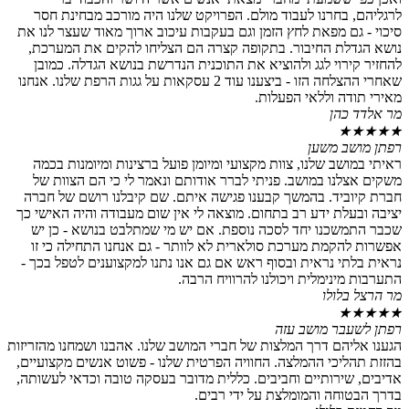
לרגליהם, בחרנו לעבוד מולם. הפרויקט שלנו היה מורכב מבחינת חסר
סיכוי - גם מפאת לחץ הזמן וגם בעקבות עיכוב ארוך מאוד שעצר לנו את
נושא הגדלת החיבור. בתקופה קצרה הם הצליחו להקים את המערכת,
להחזיר קירוי לגג ולהוציא את התוכנית הנדרשת בנושא הגדלה. כמובן
שאחרי ההצלחה הזו - ביצענו עוד 2 עסקאות על גגות הרפת שלנו. אנחנו
מאירי תודה וללאי הפעלות.
מר אלדד כהן
★
★
★
★
★
רפתן מושב משען
ראיתי במושב שלנו, צוות מקצועי ומיומן פועל ברצינות ומיומנות בכמה
משקים אצלנו במושב. פניתי לברר אודותם ונאמר לי כי הם הצוות של
חברת קיוביד. בהמשך קבענו פגישה איתם. שם קיבלנו רושם של חברה
יציבה ובעלת ידע רב בתחום. מוצאה לי אין שום מעבודה והיה האישי כך
שכבר התמשכנו יחד לסכה נוספת. אם יש מי שמתלבט בנושא - כן יש
אפשרות להקמת מערכת סולארית לא לוותר - גם אנחנו התחילה כי זו
נראית בלתי נראית ובסוף ראש אם גם אנו נתנו למקצוענים לטפל בכך -
התערבות מינימלית ויכולנו להרוויח הרבה.
מר הרצל בלולו
★
★
★
★
★
רפתן לשעבר מושב עזה
הגענו אליהם דרך המלצות של חברי המושב שלנו. אהבנו ושמחנו מהזריזות
בהזזת תהליכי ההמלצה. החוויה הפרטית שלנו - פשוט אנשים מקצועיים,
אדיבים, שירותיים וחביבים. כללית מדובר בעסקה טובה וכדאי לעשותה,
בדרך הבטוחה והמומלצת על ידי רבים.