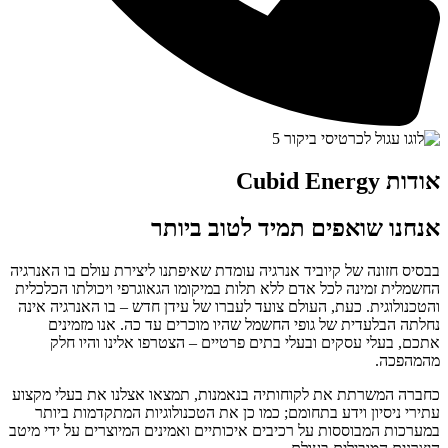
אודות Cubid Energy
אנחנו שואפים תמיד לטוב ביותר
בבסיס חזונה של קיוביד אנרגיה עומדת שאיפתנו ליצירת עולם בו האנרגיה
החשמלית זמינה לכל אדם ללא תלות במיקומו הגאוגרפי ויכולתו הכלכלית
והטכנולוגית. כעת, העולם צועד לעברו של עידן חדש – בו האנרגיה אינה
נחלתה הבלעדית של גופי החשמל שהיו מוכרים עד כה. אנו מזמינים
אתכם, בעלי עסקים ובעלי בתים פרטיים – הצטרפו אלינו והיו חלק
מהמהפכה.
כחברה המשרתת את לקוחותיה בנאמנות, תמצאו אצלנו את בעלי מקצוע
עתירי ניסיון וידע בתחומם; כמו כן את הטכנולוגיות המתקדמות ביותר
במערכות המבוססות על רכיבים איכותיים ואמינים המיוצרים על ידי מיטב