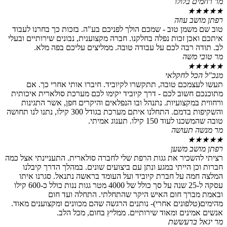
מר רחמים בלולו
★
★
★
★
★
רפתן מושב עוזה
טוב שם משמן טוב - שמכם הולך לפניכם בע"ה. בזכות כך בחרנו לעבוד
איתכם ואכן זכות נפלה בחלקנו. חברה מקצוענית, נבונים שירותיים ובעלי
לב. תודה רבה לכם על עבודה טובה. ממליצים עליכם בפה מלא.
מר טובי משה
★
★
★
★
★
מנכ"ל הכל לחקלאי
תעשו לעצמכם טובה, תתקשרו לקיוביד. חיברו אותי אחרי כך. אם
מתוכנכם חשוב לכם - דרך קיוביד יקימו לכם מערכת סולארית איכותית
ורחווית במקצועיות. נתנהל ובו הנפלאים והיקרים חפן, אשר התגינות
והשקיפות בדמם. התחלנו איתם מערכת בגודל 300 קילו, נתנו לנו תחושה
טובה שהמשכנו לעוד 150 קילו. תענוג אמיתי.
מר מנשה תעושה
★
★
★
★
★
רפתן מושב משען
רציתי להשכיר את גגות הרפת שלי לחברה סולארית. התעניינתי אצל כמה
חברות וכן הייתי במגע ונתן עם ביצועים שונים. במהלך הדרך קיבלנו
המלצה חמה על חברת קיוביד ועל העומד בראשה נתנאל. סגרנו איתו
עסקה ל-25 שנה על סך כולל של 4000 מטר גגות ננות כולל כ-600 קילו
ובאמת מברך חום האיש היקר שהתחלתי. התחלה ועד חום
מהימים(טלפונים אחרי)- נותנים הרגשה שהם מכוונים ומקצוענים מאוד.
אנשים אמינים ומאוד שירותיים. ממליץ בחום, מכל הלב.
מר יגאל ברעששת