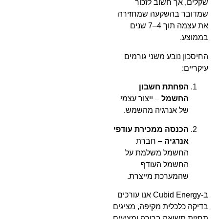
שקלים, אך חשוב לזכור
שמדובר בהשקעה שמחזירה
את עצמה תוך 4–7 שנים
בממוצע.
החיסכון נובע משני גורמים
עיקריים:
הפחתת חשבון
החשמל
– ייצור עצמי
של אנרגיה מהשמש.
הכנסה ממכירת עודפי
אנרגיה
– חברת
החשמל משלמת על
החשמל העודף
שהמערכת מייצרת.
ב-Cubid Energy אנו עורכים
בדיקה כלכלית מקיפה, מציגים
תחזית תשואה ברורה ומציעים